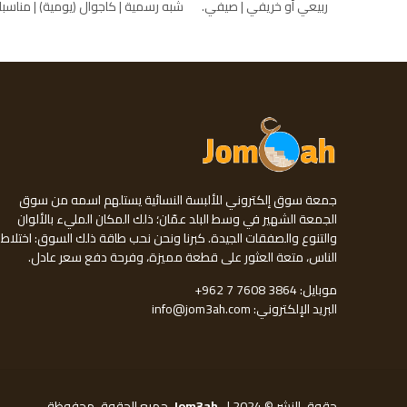
ربيعي أو خريفي
صيفي
شبه رسمية
كاجوال (يومية)
مناسبا
جمعة سوق إلكتروني للألبسة النسائية يستلهم اسمه من سوق
الجمعة الشهير في وسط البلد عمّان؛ ذلك المكان المليء بالألوان
والتنوع والصفقات الجيدة. كبرنا ونحن نحب طاقة ذلك السوق: اختلاط
الناس، متعة العثور على قطعة مميزة، وفرحة دفع سعر عادل.
موبايل:
+962 7 7608 3864
البريد الإلكتروني:
info@jom3ah.com
حقوق النشر © 2024 ل
Jom3ah
. جميع الحقوق محفوظة.