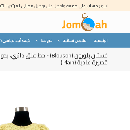
Skip
انشئ
حساب على جمعة
واحصل على توصيل
مجاني لمرتين!
الت
to
main
content
الرئيسية
ملابس نسائية
عروضنا
كيف أجد قياسي؟
فستان بلوزون (Blouson) - خط عن
قصيرة عادية (Plain)