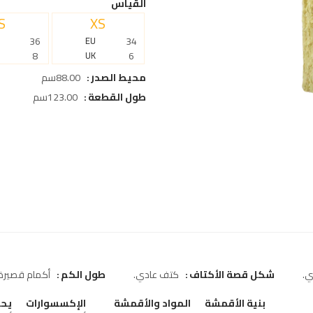
القياس
S
XS
36
EU
34
8
UK
6
محيط الصدر
88.00سم
طول القطعة
123.00سم
ي
شكل قصة الأكتاف
كتف عادي
طول الكم
أكمام قصيرة
بنية الأقمشة
المواد والأقمشة
الإكسسوارات
يحت