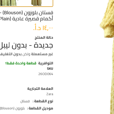
فست
أكمام قصيرة عادية (Plain) - أصفر - XS/S
حالة المنتج
جديدة - بدون ليبل
غير مستعملة
ولكن
بدون التغليف
التوافرية
قطعة واحدة فقط!
SKU
26OD064
العلامة التجارية
Zara
نوع القطعة
فستان
موديل القطعة
بلوزون (Blouson)