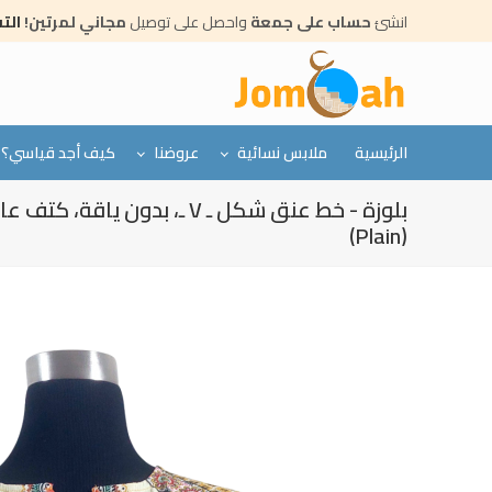
Skip
انشئ
حساب على جمعة
واحصل على توصيل
مجاني لمرتين!
الت
to
main
content
الرئيسية
ملابس نسائية
عروضنا
كيف أجد قياسي؟
بلوزة - خط عنق شكل ـ V ـ، بدون 
(Plain)