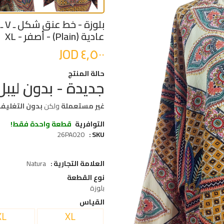
بل
عادية (Plain) - أصفر - XL
حالة المنتج
جديدة - بدون ليبل
غير مستعملة
ولكن
بدون التغليف
التوافرية
قطعة واحدة فقط!
26PA020
SKU
العلامة التجارية
Natura
نوع القطعة
بلوزة
القياس
XL
XL