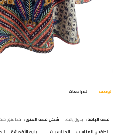
الوصف
المراجعات
قصة الياقة
بدون ياقة
شكل قصة العنق
خط عنق شكل ـ 
الطقس المناسب
المناسبات
بنية الأقمشة
الم