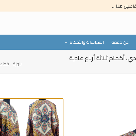
فاصيل هنا...
عن جمعة
السياسات والأحكام
Breadcrumb
ياقة، كتف عادي، أكمام ثلاثة أرباع عادية
بلوزة - خط عنق شكل ـ V ـ، بدون ياقة، كتف ع