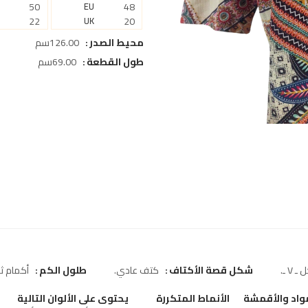
50
EU
48
22
UK
20
محيط الصدر
126.00سم
طول القطعة
69.00سم
V ـ
شكل قصة الأكتاف
كتف عادي
طلول الكم
أكمام ثلا
واد والأقمشة
الأنماط المتكررة
يحتوى على الألوان التالية