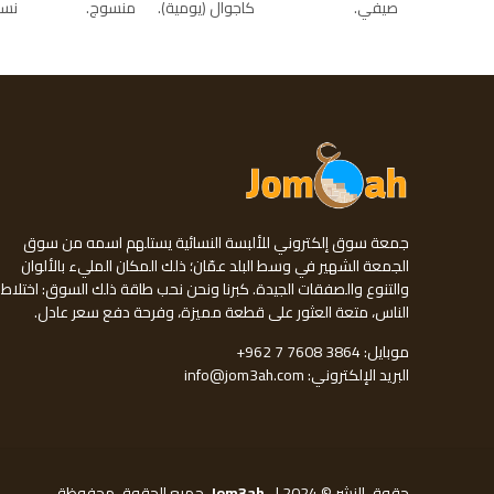
صيفي
كاجوال (يومية)
منسوج
نسي
جمعة سوق إلكتروني للألبسة النسائية يستلهم اسمه من سوق
الجمعة الشهير في وسط البلد عمّان؛ ذلك المكان المليء بالألوان
والتنوع والصفقات الجيدة. كبرنا ونحن نحب طاقة ذلك السوق: اختلاط
الناس، متعة العثور على قطعة مميزة، وفرحة دفع سعر عادل.
موبايل:
+962 7 7608 3864
البريد الإلكتروني:
info@jom3ah.com
حقوق النشر © 2024 ل
Jom3ah
. جميع الحقوق محفوظة.