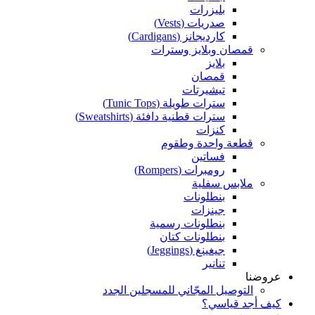
بليزرات
صدريات (Vests)
كارديجانز (Cardigans)
قمصان وبلايز وسترات
بلايز
قمصان
تيشيرتات
سترات طويلة (Tunic Tops)
سترات قطنية دافئة (Sweatshirts)
كنزات
قطعة واحدة وطقوم
فساتين
رومبرات (Rompers)
ملابس سفلية
بنطلونات
جينزات
بنطلونات رسمية
بنطلونات كتان
جيغينغ (Jeggings)
تنانير
عروضنا
التوصيل المجّاني للمسجلين الجدد
كيف أجد قياسي؟