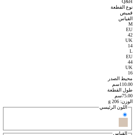
Q&H
نوع القطعة
قميص
القياس
M
EU
42
UK
14
L
EU
44
UK
16
محيط الصدر
110.00سم
طول القطعة
75.00سم
الوزن: 206 g
اللون الرئيسي
القياس