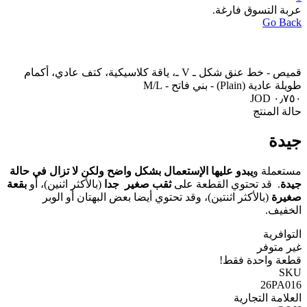
عربة التسوق فارغة.
Go Back
قميص - خط عنق شكل ـ V ـ، ياقة كلاسيكية، كتف عادي، أكمام
طويلة عادية (Plain) - بني فاتح - M/L
حالة المنتج
جيدة
مستعملة و
يبدو عليها الإستعمال بشكل واضح ولكن لا تزال في حالة
جيدة
. قد تحتوي القطعة على
ثقب صغير جدا
(بالأكثر اثنين)، أو
بقعة
صغيرة
(بالأكثر اثنتين)، وقد تحتوي أيضا بعض البهتان أو الوبر
الخفيف.
التوافرية
غير متوفر
قطعة واحدة فقط!
SKU
26PA016
العلامة التجارية