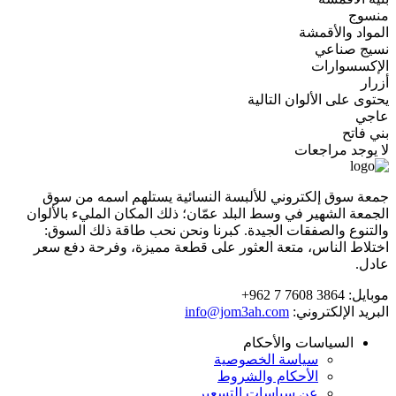
منسوج
المواد والأقمشة
نسيج صناعي
الإكسسوارات
أزرار
يحتوى على الألوان التالية
عاجي
بني فاتح
لا يوجد مراجعات
جمعة سوق إلكتروني للألبسة النسائية يستلهم اسمه من سوق
الجمعة الشهير في وسط البلد عمّان؛ ذلك المكان المليء بالألوان
والتنوع والصفقات الجيدة. كبرنا ونحن نحب طاقة ذلك السوق:
اختلاط الناس، متعة العثور على قطعة مميزة، وفرحة دفع سعر
عادل.
موبايل:
+962 7 7608 3864
البريد الإلكتروني:
info@jom3ah.com
السياسات والأحكام
سياسة الخصوصية
الأحكام والشروط
عن سياسات التسعير