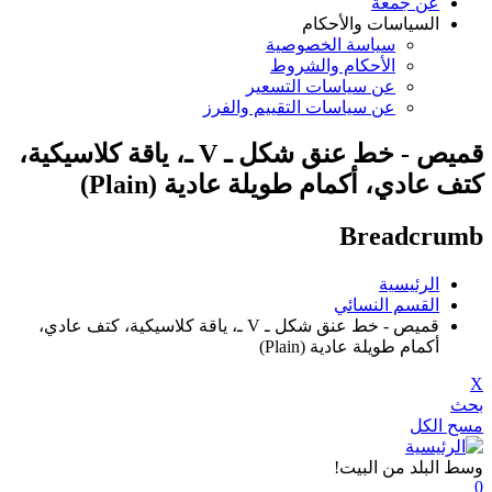
عن جمعة
السياسات والأحكام
سياسة الخصوصية
الأحكام والشروط
عن سياسات التسعير
عن سياسات التقييم والفرز
قميص - خط عنق شكل ـ V ـ، ياقة كلاسيكية،
كتف عادي، أكمام طويلة عادية (Plain)
Breadcrumb
الرئيسية
القسم النسائي
قميص - خط عنق شكل ـ V ـ، ياقة كلاسيكية، كتف عادي،
أكمام طويلة عادية (Plain)
X
بحث
مسح الكل
وسط البلد من البيت!
0